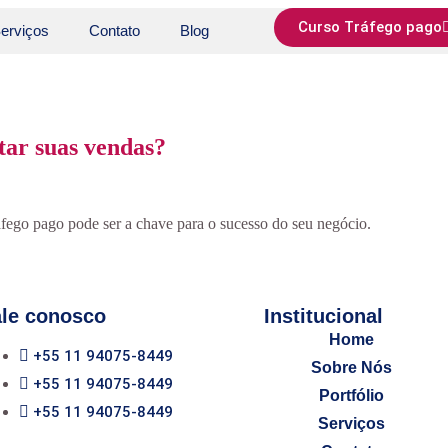
Curso Tráfego pago
erviços
Contato
Blog
ar suas vendas?
áfego pago pode ser a chave para o sucesso do seu negócio.
le conosco​
Institucional​
Home
+55 11 94075-8449
Sobre Nós
+55 11 94075-8449
Portfólio
+55 11 94075-8449
Serviços