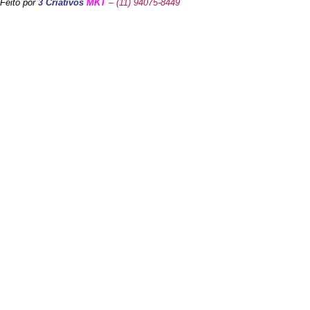
Feito por
3 Criativos
MKT
– (11) 94075-8449