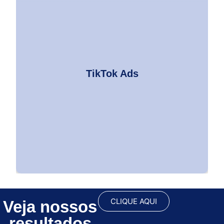
Inovação em Alta
Vire o jogo com anúncios criativos!
TikTok Ads
No TikTok, você alcança um público
engajado com vídeos que podem se
tornar virais.
CLIQUE AQUI
Veja nossos
resultados