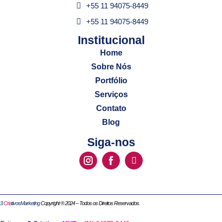
+55 11 94075-8449
+55 11 94075-8449
Institucional​
Home
Sobre Nós
Portfólio
Serviços
Contato
Blog
Siga-nos
3
Cria
tivosMarketing
Copyright ® 2024 – Todos os Direitos Reservados.