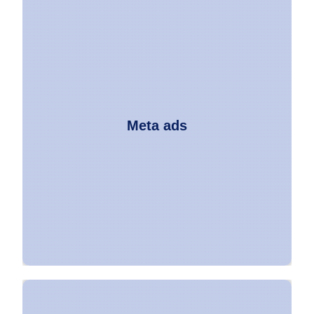
Conecte-se com Seu
Público
Aumente suas vendas com anúncios
Meta ads
direcionados!
Meta Ads permite
segmentar por interesses e
comportamentos, garantindo que sua
mensagem alcance quem realmente
importa.