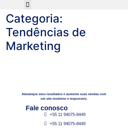
Sobre Nós
Categoria:
Tendências de
Marketing
Alavanque seus resultados e aumente suas vendas com
um site moderno e responsivo.
Fale conosco​
+55 11 94075-8449
+55 11 94075-8449