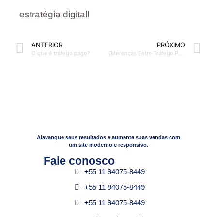
estratégia digital!
ANTERIOR
PRÓXIMO
O que é tráfego pago?
Diferenças Entre Tráfego Pago e Tráfego Orgânico: Qual é o Melhor?
Alavanque seus resultados e aumente suas vendas com
um site moderno e responsivo.
Fale conosco​
+55 11 94075-8449
+55 11 94075-8449
+55 11 94075-8449