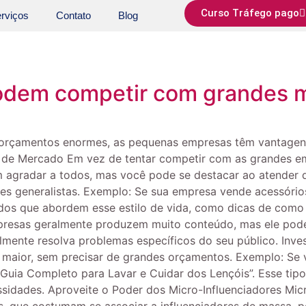
Curso Tráfego pago
rviços
Contato
Blog
em competir com grandes mar
rçamentos enormes, as pequenas empresas têm vantagens 
cho de Mercado Em vez de tentar competir com as grandes
 agradar a todos, mas você pode se destacar ao atender d
 generalistas. Exemplo: Se sua empresa vende acessórios p
dos que abordem esse estilo de vida, como dicas de como 
presas geralmente produzem muito conteúdo, mas ele pod
mente resolva problemas específicos do seu público. Inves
e maior, sem precisar de grandes orçamentos. Exemplo: S
Guia Completo para Lavar e Cuidar dos Lençóis”. Esse tip
ssidades. Aproveite o Poder dos Micro-Influenciadores Mi