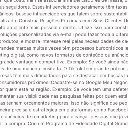
s, que costumam se associar a influenciadores de massa,
s seguidores. Esses influenciadores geralmente têm taxas 
ânicos, busque influenciadores que falem sobre sustentabi
pecializado. Construa Relações Próximas com Seus Cliente
o ao cliente mais pessoal e direto. Utilize isso para cons
soluções personalizadas via e-mail pode fazer toda a dife
dutos, e mostre interesse real pelas necessidades de cada
randes marcas muitas vezes têm processos burocráticos l
ting digital, como novos formatos de conteúdo ou anúncio
rande vantagem competitiva. Exemplo: Se você ainda não e
tos de uma maneira inusitada. O TikTok tem grande potenci
esas têm mais dificuldades para se destacar em buscas l
consumidores próximos. Cadastre-se no Google Meu Negócio
or quem está na região. Exemplo: Se você tem uma cafete
entar sua visibilidade nas pesquisas feitas por quem está 
s tenham orçamentos maiores, isso não significa que peq
eira precisa e estratégica em plataformas como Facebook
ze anúncios de remarketing para alcançar pessoas que já v
izar a compra. Crie um Programa de Fidelidade Digital Gr