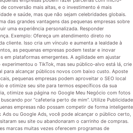
 pequenas empresas podem fazer parcerias com micro-
de conversão mais altas, e o investimento é mais
lidade e saúde, mas que não sejam celebridades globais.
s Uma das grandes vantagens das pequenas empresas sobre
truir uma experiência personalizada. Responder
rença. Exemplo: Ofereça um atendimento direto no
 cliente. Isso cria um vínculo e aumenta a lealdade à
entos, as pequenas empresas podem testar e inovar
s em plataformas emergentes. A agilidade em ajustar
xperimentou o TikTok, mas seu público-alvo está lá, crie
al para alcançar públicos novos com baixo custo. Aposte
ocais, pequenas empresas podem aproveitar o SEO local
 e otimize seu site para termos específicos da sua
ria, otimize sua página no Google Meu Negócio com fotos
buscando por “cafeteria perto de mim”. Utilize Publicidade
uenas empresas não possam competir de forma inteligente
 Ads ou Google Ads, você pode alcançar o público certo,
isitaram seu site ou abandonaram o carrinho de compras.
andes marcas muitas vezes oferecem programas de