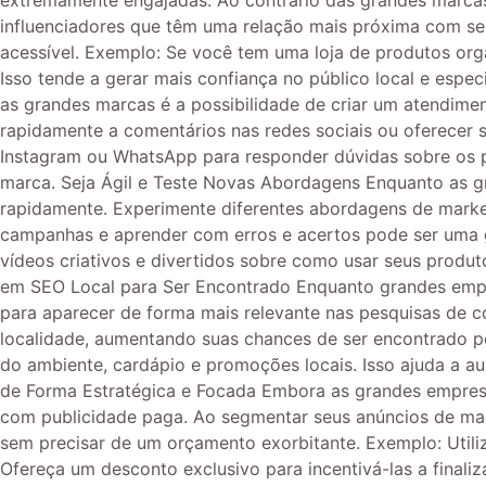
extremamente engajadas. Ao contrário das grandes marca
influenciadores que têm uma relação mais próxima com seu
acessível. Exemplo: Se você tem uma loja de produtos org
Isso tende a gerar mais confiança no público local e es
as grandes marcas é a possibilidade de criar um atendiment
rapidamente a comentários nas redes sociais ou oferecer 
Instagram ou WhatsApp para responder dúvidas sobre os pro
marca. Seja Ágil e Teste Novas Abordagens Enquanto as g
rapidamente. Experimente diferentes abordagens de marke
campanhas e aprender com erros e acertos pode ser uma g
vídeos criativos e divertidos sobre como usar seus produ
em SEO Local para Ser Encontrado Enquanto grandes empr
para aparecer de forma mais relevante nas pesquisas de 
localidade, aumentando suas chances de ser encontrado p
do ambiente, cardápio e promoções locais. Isso ajuda a aum
de Forma Estratégica e Focada Embora as grandes empresa
com publicidade paga. Ao segmentar seus anúncios de man
sem precisar de um orçamento exorbitante. Exemplo: Utili
Ofereça um desconto exclusivo para incentivá-las a final