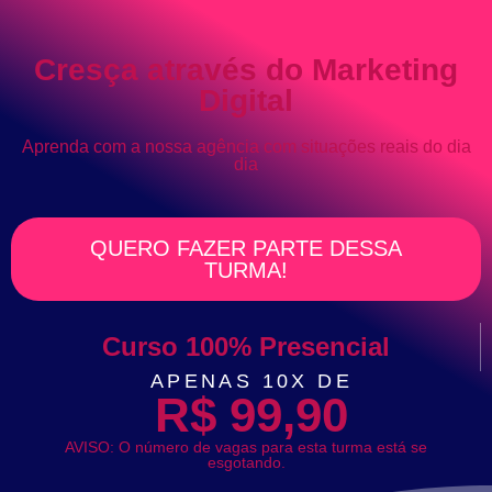
Cresça através do Marketing
Digital
Aprenda com a nossa agência com situações reais do dia
dia
QUERO FAZER PARTE DESSA
TURMA!
Curso 100% Presencial
APENAS 10X DE
R$ 99,90
AVISO:
O número de vagas para esta turma está se
esgotando.