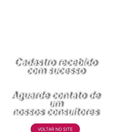
Cadastro recebido
com sucesso
Aguarde contato de
um
nossos consultores
VOLTAR NO SITE